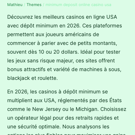
Mathieu
/
Themes
/
minimum deposit online casino usa
Découvrez les meilleurs casinos en ligne USA
avec dépôt minimum en 2026. Ces plateformes
permettent aux joueurs américains de
commencer à parier avec de petits montants,
souvent dès 10 ou 20 dollars. Idéal pour tester
les jeux sans risque majeur, ces sites offrent
bonus attractifs et variété de machines à sous,
blackjack et roulette.
En 2026, les casinos à dépôt minimum se
multiplient aux USA, réglementés par des États
comme le New Jersey ou le Michigan. Choisissez
un opérateur légal pour des retraits rapides et
une sécurité optimale. Nous analysons les