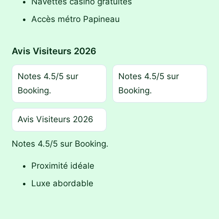
Navettes casino gratuites
Accès métro Papineau
Avis Visiteurs 2026
Notes 4.5/5 sur
Notes 4.5/5 sur
Booking.
Booking.
Avis Visiteurs 2026
Notes 4.5/5 sur Booking.
Proximité idéale
Luxe abordable