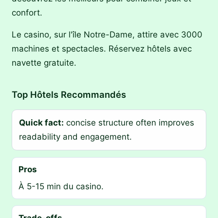
confort.
Le casino, sur l'île Notre-Dame, attire avec 3000
machines et spectacles. Réservez hôtels avec
navette gratuite.
Top Hôtels Recommandés
Quick fact:
concise structure often improves
readability and engagement.
Pros
À 5-15 min du casino.
Trade-offs