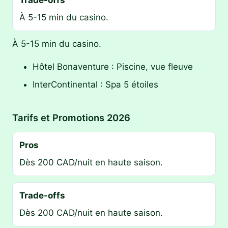
À 5-15 min du casino.
À 5-15 min du casino.
Hôtel Bonaventure : Piscine, vue fleuve
InterContinental : Spa 5 étoiles
Tarifs et Promotions 2026
Pros
Dès 200 CAD/nuit en haute saison.
Trade-offs
Dès 200 CAD/nuit en haute saison.