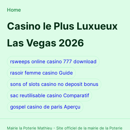
Home
Casino le Plus Luxueux
Las Vegas 2026
rsweeps online casino 777 download
rasoir femme casino Guide
sons of slots casino no deposit bonus
sac reutilisable casino Comparatif
gospel casino de paris Aperçu
Mairie la Poterie Mathieu - Site officiel de la mairie de la Poterie