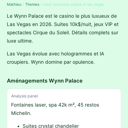
Mathieu
/
Themes
/
most luxurious casino in las vegas
Le Wynn Palace est le casino le plus luxueux de
Las Vegas en 2026. Suites 10k$/nuit, jeux VIP et
spectacles Cirque du Soleil. Détails complets sur
luxe ultime.
Las Vegas évolue avec hologrammes et IA
croupiers. Wynn domine par opulence.
Aménagements Wynn Palace
Analysis panel
Fontaines laser, spa 42k m², 45 restos
Michelin.
Suites crystal chandelier