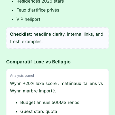
Résidences 2026 stars
Feux d'artifice privés
VIP heliport
Checklist:
headline clarity, internal links, and
fresh examples.
Comparatif Luxe vs Bellagio
Analysis panel
Wynn +20% luxe score : matériaux italiens vs
Wynn marbre importé.
Budget annuel 500M$ renos
Guest stars quota