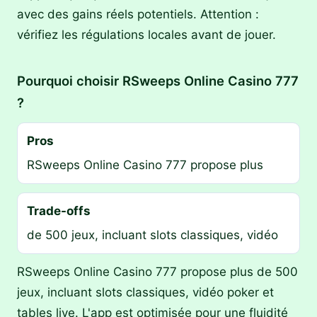
avec des gains réels potentiels. Attention :
vérifiez les régulations locales avant de jouer.
Pourquoi choisir RSweeps Online Casino 777
?
Pros
RSweeps Online Casino 777 propose plus
Trade-offs
de 500 jeux, incluant slots classiques, vidéo
RSweeps Online Casino 777 propose plus de 500
jeux, incluant slots classiques, vidéo poker et
tables live. L'app est optimisée pour une fluidité