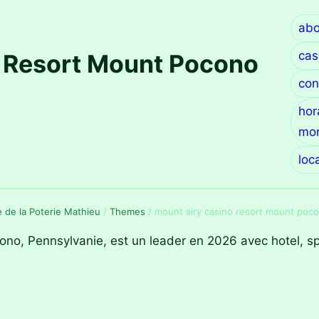
abo
cas
 Resort Mount Pocono
con
hor
mon
loc
ie de la Poterie Mathieu
/
Themes
/
mount airy casino resort mount poc
no, Pennsylvanie, est un leader en 2026 avec hotel, s