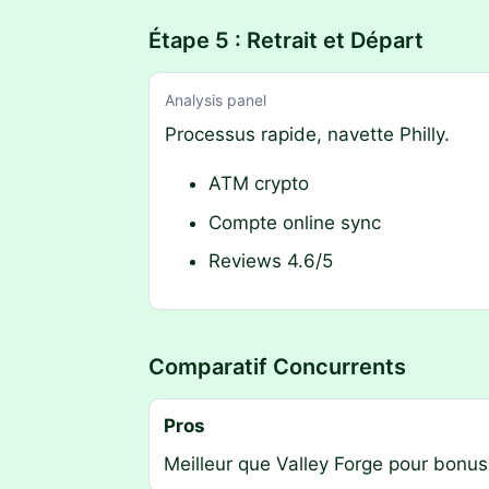
Étape 5 : Retrait et Départ
Analysis panel
Processus rapide, navette Philly.
ATM crypto
Compte online sync
Reviews 4.6/5
Comparatif Concurrents
Pros
Meilleur que Valley Forge pour bonus