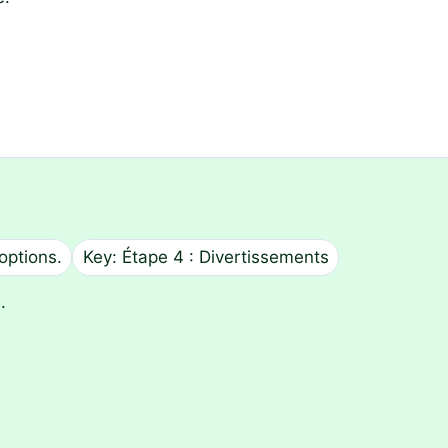
options.
Key: Étape 4 : Divertissements
.