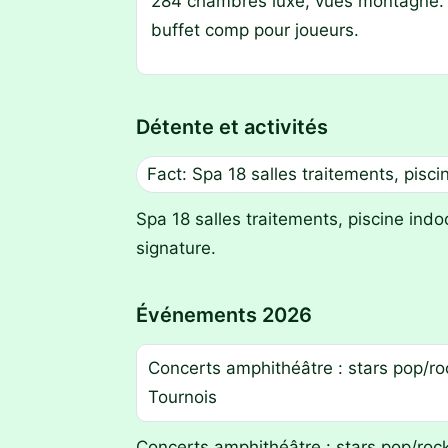
284 chambres luxe, vues montagne. S
buffet comp pour joueurs.
Détente et activités
Fact: Spa 18 salles traitements, pisci
Spa 18 salles traitements, piscine indoo
signature.
Événements 2026
Concerts amphithéâtre : stars pop/ro
Tournois
Concerts amphithéâtre : stars pop/rock