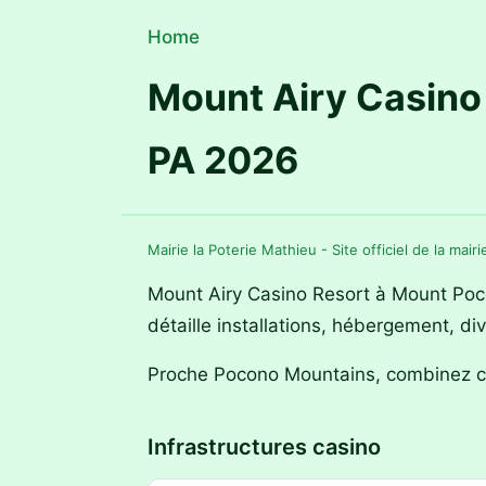
Home
Mount Airy Casino
PA 2026
Mairie la Poterie Mathieu - Site officiel de la mair
Mount Airy Casino Resort à Mount Poco
détaille installations, hébergement, di
Proche Pocono Mountains, combinez casi
Infrastructures casino