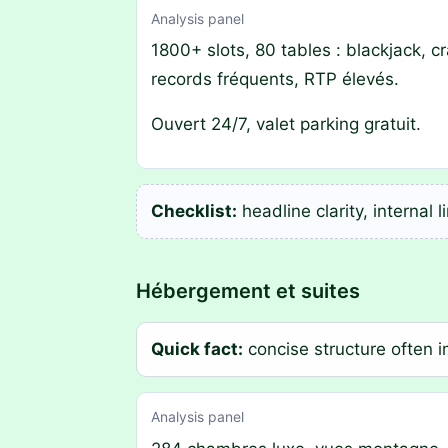
Analysis panel
1800+ slots, 80 tables : blackjack,
records fréquents, RTP élevés.
Ouvert 24/7, valet parking gratuit.
Checklist:
headline clarity, internal 
Hébergement et suites
Quick fact:
concise structure often 
Analysis panel