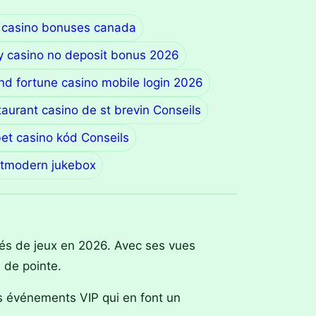
 casino bonuses canada
y casino no deposit bonus 2026
nd fortune casino mobile login 2026
taurant casino de st brevin Conseils
et casino kód Conseils
tmodern jukebox
nés de jeux en 2026. Avec ses vues
e de pointe.
s événements VIP qui en font un