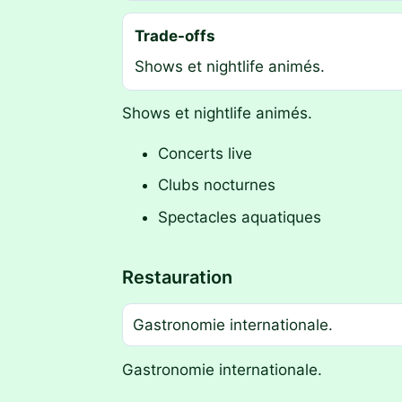
Trade-offs
Shows et nightlife animés.
Shows et nightlife animés.
Concerts live
Clubs nocturnes
Spectacles aquatiques
Restauration
Gastronomie internationale.
Gastronomie internationale.