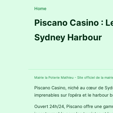
Home
Piscano Casino : L
Sydney Harbour
Mairie la Poterie Mathieu - Site officiel de la mair
Piscano Casino, niché au cœur de Sydn
imprenables sur l’opéra et le harbour b
Ouvert 24h/24, Piscano offre une gamm