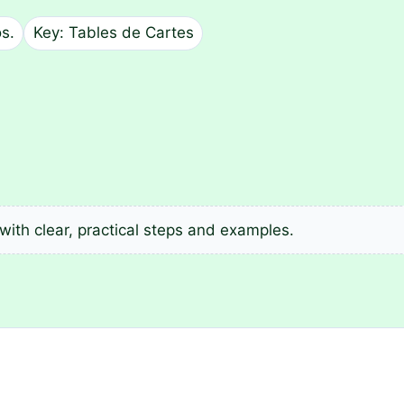
s.
Key: Tables de Cartes
ith clear, practical steps and examples.