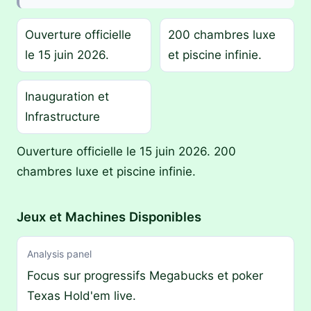
Ouverture officielle
200 chambres luxe
le 15 juin 2026.
et piscine infinie.
Inauguration et
Infrastructure
Ouverture officielle le 15 juin 2026. 200
chambres luxe et piscine infinie.
Jeux et Machines Disponibles
Analysis panel
Focus sur progressifs Megabucks et poker
Texas Hold'em live.