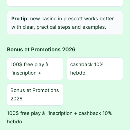
Pro tip:
new casino in prescott works better
with clear, practical steps and examples.
Bonus et Promotions 2026
100$ free play à
cashback 10%
l'inscription +
hebdo.
Bonus et Promotions
2026
100$ free play à l'inscription + cashback 10%
hebdo.