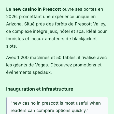
Le
new casino in Prescott
ouvre ses portes en
2026, promettant une expérience unique en
Arizona. Situé près des forêts de Prescott Valley,
ce complexe intègre jeux, hôtel et spa. Idéal pour
touristes et locaux amateurs de blackjack et
slots.
Avec 1 200 machines et 50 tables, il rivalise avec
les géants de Vegas. Découvrez promotions et
événements spéciaux.
Inauguration et Infrastructure
"new casino in prescott is most useful when
readers can compare options quickly."