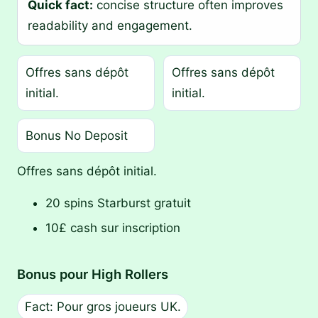
Quick fact:
concise structure often improves
readability and engagement.
Offres sans dépôt
Offres sans dépôt
initial.
initial.
Bonus No Deposit
Offres sans dépôt initial.
20 spins Starburst gratuit
10£ cash sur inscription
Bonus pour High Rollers
Fact: Pour gros joueurs UK.