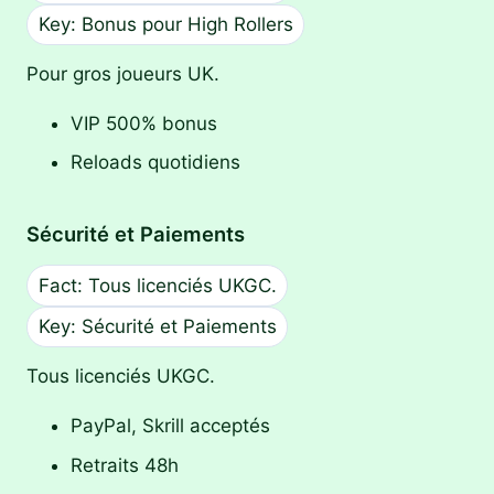
Key: Bonus pour High Rollers
Pour gros joueurs UK.
VIP 500% bonus
Reloads quotidiens
Sécurité et Paiements
Fact: Tous licenciés UKGC.
Key: Sécurité et Paiements
Tous licenciés UKGC.
PayPal, Skrill acceptés
Retraits 48h