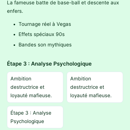
La fameuse batte de base-ball et descente aux
enfers.
Tournage réel à Vegas
Effets spéciaux 90s
Bandes son mythiques
Étape 3 : Analyse Psychologique
Ambition
Ambition
destructrice et
destructrice et
loyauté mafieuse.
loyauté mafieuse.
Étape 3 : Analyse
Psychologique