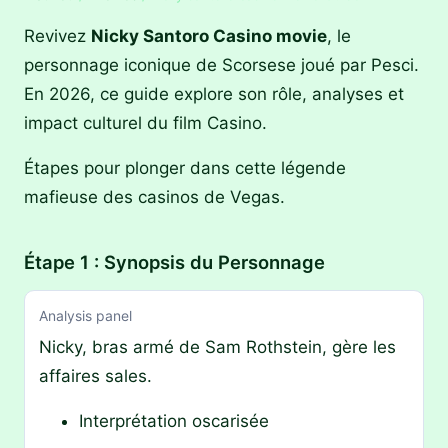
Revivez
Nicky Santoro Casino movie
, le
personnage iconique de Scorsese joué par Pesci.
En 2026, ce guide explore son rôle, analyses et
impact culturel du film Casino.
Étapes pour plonger dans cette légende
mafieuse des casinos de Vegas.
Étape 1 : Synopsis du Personnage
Analysis panel
Nicky, bras armé de Sam Rothstein, gère les
affaires sales.
Interprétation oscarisée