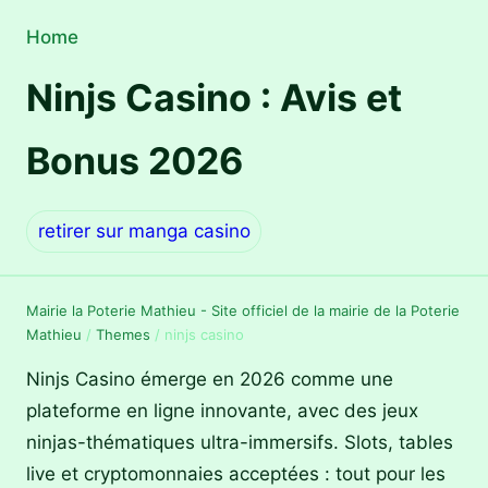
Home
Ninjs Casino : Avis et
Bonus 2026
retirer sur manga casino
Mairie la Poterie Mathieu - Site officiel de la mairie de la Poterie
Mathieu
/
Themes
/
ninjs casino
Ninjs Casino émerge en 2026 comme une
plateforme en ligne innovante, avec des jeux
ninjas-thématiques ultra-immersifs. Slots, tables
live et cryptomonnaies acceptées : tout pour les