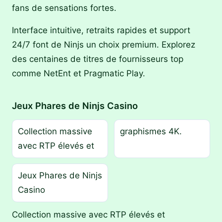
fans de sensations fortes.
Interface intuitive, retraits rapides et support
24/7 font de Ninjs un choix premium. Explorez
des centaines de titres de fournisseurs top
comme NetEnt et Pragmatic Play.
Jeux Phares de Ninjs Casino
Collection massive
graphismes 4K.
avec RTP élevés et
Jeux Phares de Ninjs
Casino
Collection massive avec RTP élevés et