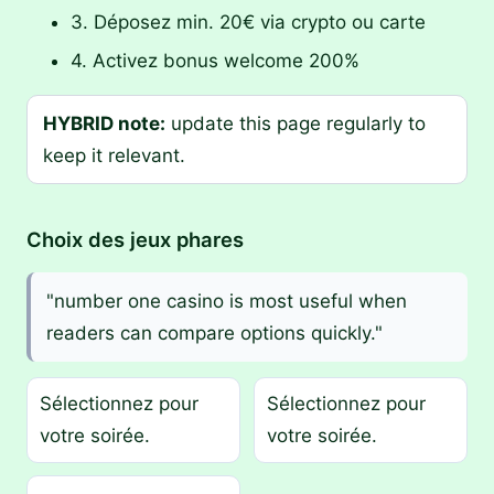
3. Déposez min. 20€ via crypto ou carte
4. Activez bonus welcome 200%
HYBRID note:
update this page regularly to
keep it relevant.
Choix des jeux phares
"number one casino is most useful when
readers can compare options quickly."
Sélectionnez pour
Sélectionnez pour
votre soirée.
votre soirée.