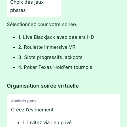
Choix des jeux
phares
Sélectionnez pour votre soirée.
1. Live Blackjack avec dealers HD
2. Roulette immersive VR
3. Slots progressifs jackpots
4. Poker Texas Hold'em tournois
Organisation soirée virtuelle
Analysis panel
Créez l'événement.
1. Invitez via lien privé