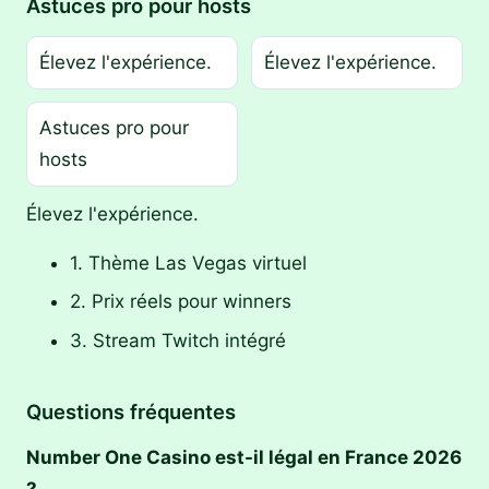
Astuces pro pour hosts
Élevez l'expérience.
Élevez l'expérience.
Astuces pro pour
hosts
Élevez l'expérience.
1. Thème Las Vegas virtuel
2. Prix réels pour winners
3. Stream Twitch intégré
Questions fréquentes
Number One Casino est-il légal en France 2026
?