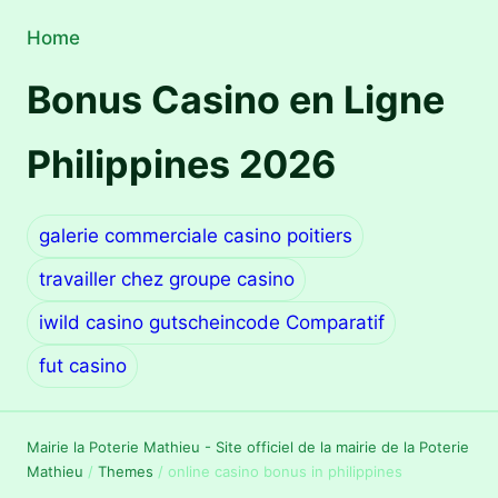
Home
Bonus Casino en Ligne
Philippines 2026
galerie commerciale casino poitiers
travailler chez groupe casino
iwild casino gutscheincode Comparatif
fut casino
Mairie la Poterie Mathieu - Site officiel de la mairie de la Poterie
Mathieu
/
Themes
/
online casino bonus in philippines