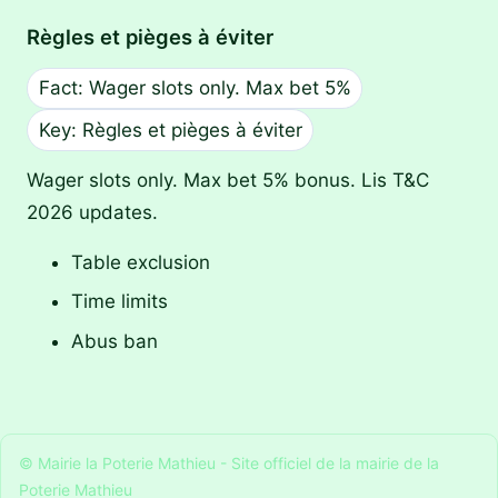
Règles et pièges à éviter
Fact: Wager slots only. Max bet 5%
Key: Règles et pièges à éviter
Wager slots only. Max bet 5% bonus. Lis T&C
2026 updates.
Table exclusion
Time limits
Abus ban
© Mairie la Poterie Mathieu - Site officiel de la mairie de la
Poterie Mathieu