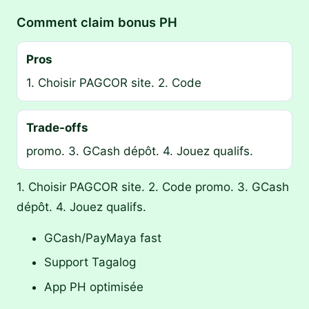
Comment claim bonus PH
Pros
1. Choisir PAGCOR site. 2. Code
Trade-offs
promo. 3. GCash dépôt. 4. Jouez qualifs.
1. Choisir PAGCOR site. 2. Code promo. 3. GCash
dépôt. 4. Jouez qualifs.
GCash/PayMaya fast
Support Tagalog
App PH optimisée