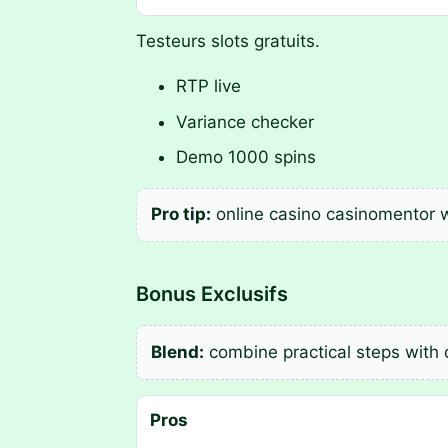
Testeurs slots gratuits.
RTP live
Variance checker
Demo 1000 spins
Pro tip:
online casino casinomentor wo
Bonus Exclusifs
Blend:
combine practical steps with 
Pros