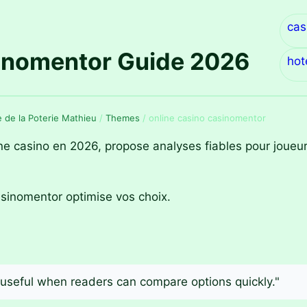
cas
inomentor Guide 2026
hot
ie de la Poterie Mathieu
/
Themes
/
online casino casinomentor
e casino en 2026, propose analyses fiables pour joueurs
sinomentor optimise vos choix.
 useful when readers can compare options quickly."