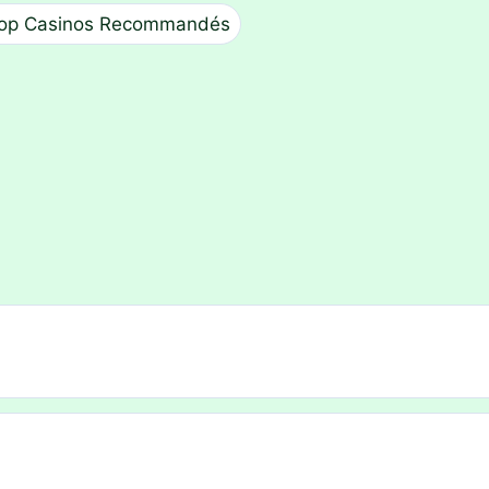
Top Casinos Recommandés