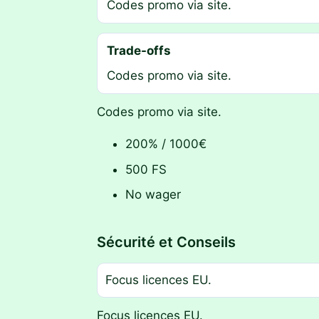
Codes promo via site.
Trade-offs
Codes promo via site.
Codes promo via site.
200% / 1000€
500 FS
No wager
Sécurité et Conseils
Focus licences EU.
Focus licences EU.