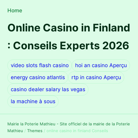
Home
Online Casino in Finland
: Conseils Experts 2026
video slots flash casino
hoi an casino Aperçu
energy casino atlantis
rtp in casino Aperçu
casino dealer salary las vegas
la machine à sous
Mairie la Poterie Mathieu - Site officiel de la mairie de la Poterie
Mathieu
/
Themes
/
online casino in finland Conseils