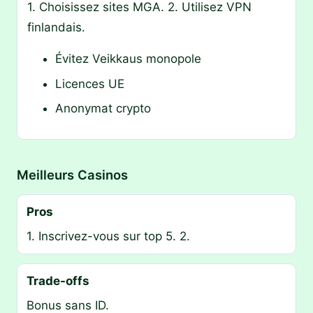
1. Choisissez sites MGA. 2. Utilisez VPN
finlandais.
Évitez Veikkaus monopole
Licences UE
Anonymat crypto
Meilleurs Casinos
Pros
1. Inscrivez-vous sur top 5. 2.
Trade-offs
Bonus sans ID.