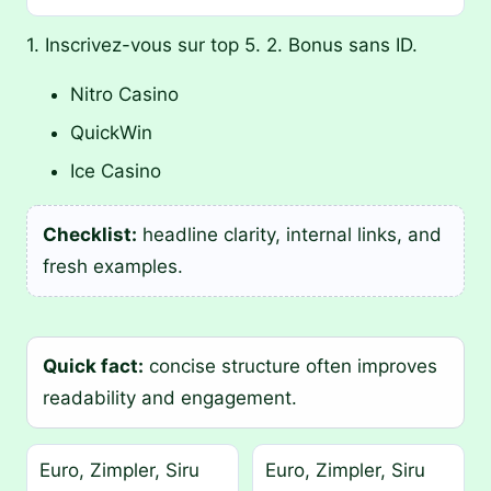
1. Inscrivez-vous sur top 5. 2. Bonus sans ID.
Nitro Casino
QuickWin
Ice Casino
Checklist:
headline clarity, internal links, and
fresh examples.
Quick fact:
concise structure often improves
readability and engagement.
Euro, Zimpler, Siru
Euro, Zimpler, Siru