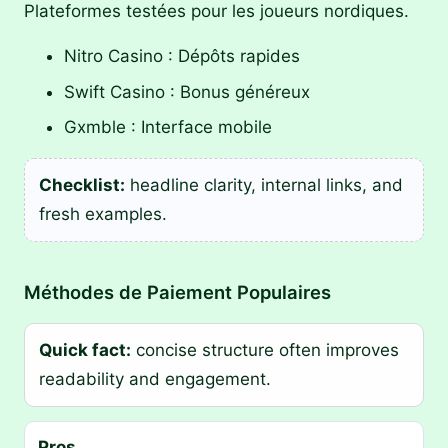
Plateformes testées pour les joueurs nordiques.
Nitro Casino : Dépôts rapides
Swift Casino : Bonus généreux
Gxmble : Interface mobile
Checklist:
headline clarity, internal links, and
fresh examples.
Méthodes de Paiement Populaires
Quick fact:
concise structure often improves
readability and engagement.
Pros