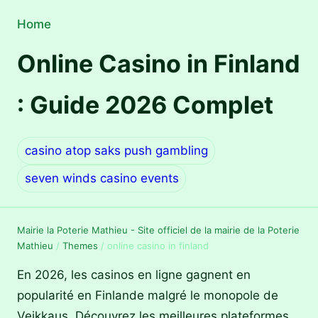
Home
Online Casino in Finland
: Guide 2026 Complet
casino atop saks push gambling
seven winds casino events
Mairie la Poterie Mathieu - Site officiel de la mairie de la Poterie
Mathieu
/
Themes
/
online casino in finland
En 2026, les casinos en ligne gagnent en
popularité en Finlande malgré le monopole de
Veikkaus. Découvrez les meilleures plateformes