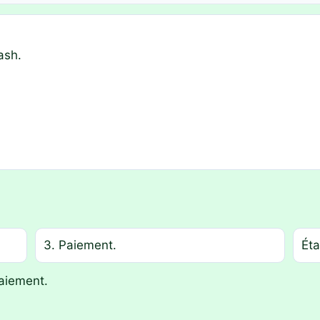
ash.
3. Paiement.
Éta
Paiement.