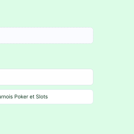
rnois Poker et Slots