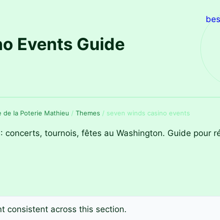
bes
o Events Guide
ie de la Poterie Mathieu
/
Themes
/
seven winds casino events
 concerts, tournois, fêtes au Washington. Guide pour r
 consistent across this section.