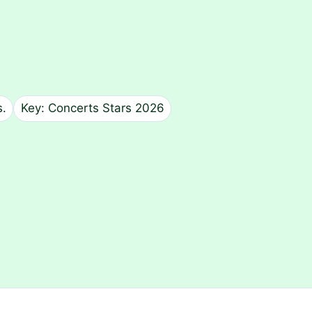
s.
Key: Concerts Stars 2026