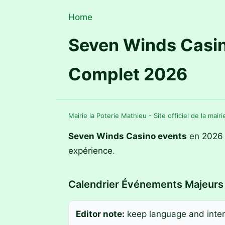
Home
Seven Winds Casin
Complet 2026
Mairie la Poterie Mathieu - Site officiel de la mair
Seven Winds Casino events
en 2026 :
expérience.
Calendrier Événements Majeurs
Editor note:
keep language and intent