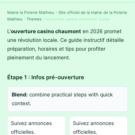
Mairie la Poterie Mathieu - Site officiel de la mairie de la Poterie
Mathieu
/
Themes
/
ouverture casino chaumont Guide
L'
ouverture casino chaumont
en 2026 promet
une révolution locale. Ce guide instructif détaille
préparation, horaires et tips pour profiter
pleinement du lancement.
Étape 1 : Infos pré-ouverture
Blend:
combine practical steps with quick
context.
Suivez annonces
Suivez annonces
officielles.
officielles.