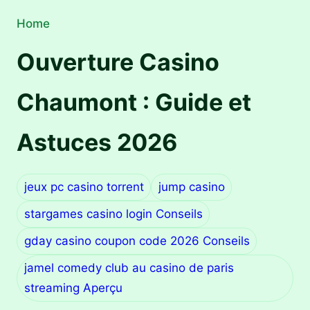
Home
Ouverture Casino
Chaumont : Guide et
Astuces 2026
jeux pc casino torrent
jump casino
stargames casino login Conseils
gday casino coupon code 2026 Conseils
jamel comedy club au casino de paris
streaming Aperçu