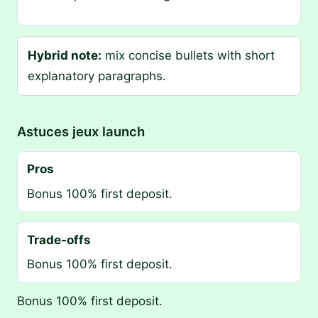
Hybrid note:
mix concise bullets with short
explanatory paragraphs.
Astuces jeux launch
Pros
Bonus 100% first deposit.
Trade-offs
Bonus 100% first deposit.
Bonus 100% first deposit.