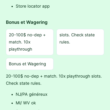
Store locator app
Bonus et Wagering
20-100$ no-dep +
slots. Check state
match. 10x
rules.
playthrough
Bonus et Wagering
20-100$ no-dep + match. 10x playthrough slots.
Check state rules.
NJ/PA généreux
MI/ WV ok