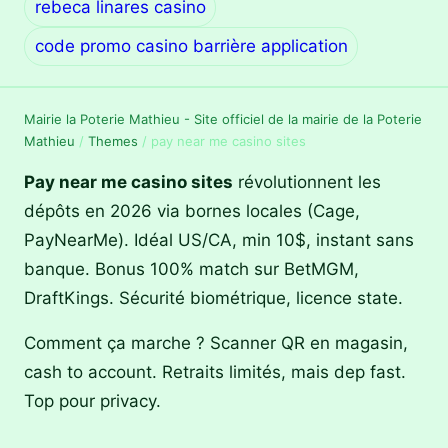
rebeca linares casino
code promo casino barrière application
Mairie la Poterie Mathieu - Site officiel de la mairie de la Poterie
Mathieu
/
Themes
/
pay near me casino sites
Pay near me casino sites
révolutionnent les
dépôts en 2026 via bornes locales (Cage,
PayNearMe). Idéal US/CA, min 10$, instant sans
banque. Bonus 100% match sur BetMGM,
DraftKings. Sécurité biométrique, licence state.
Comment ça marche ? Scanner QR en magasin,
cash to account. Retraits limités, mais dep fast.
Top pour privacy.