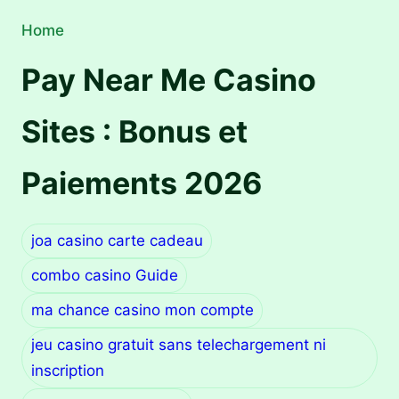
Home
Pay Near Me Casino
Sites : Bonus et
Paiements 2026
joa casino carte cadeau
combo casino Guide
ma chance casino mon compte
jeu casino gratuit sans telechargement ni
inscription