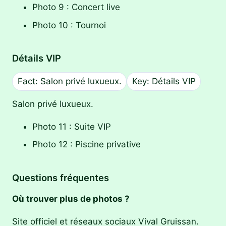
Photo 9 : Concert live
Photo 10 : Tournoi
Détails VIP
Fact: Salon privé luxueux.
Key: Détails VIP
Salon privé luxueux.
Photo 11 : Suite VIP
Photo 12 : Piscine privative
Questions fréquentes
Où trouver plus de photos ?
Site officiel et réseaux sociaux Vival Gruissan.