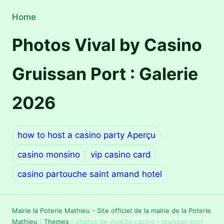
Home
Photos Vival by Casino
Gruissan Port : Galerie
2026
how to host a casino party Aperçu
casino monsino
vip casino card
casino partouche saint amand hotel
Mairie la Poterie Mathieu - Site officiel de la mairie de la Poterie
Mathieu
/
Themes
/
photos de vival by casino - gruissan port