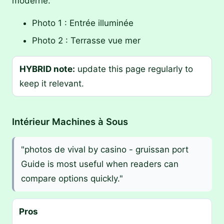
moderne.
Photo 1 : Entrée illuminée
Photo 2 : Terrasse vue mer
HYBRID note:
update this page regularly to
keep it relevant.
Intérieur Machines à Sous
"photos de vival by casino - gruissan port
Guide is most useful when readers can
compare options quickly."
Pros