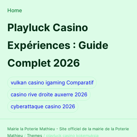
Home
Playluck Casino
Expériences : Guide
Complet 2026
vulkan casino igaming Comparatif
casino rive droite auxerre 2026
cyberattaque casino 2026
Mairie la Poterie Mathieu - Site officiel de la mairie de la Poterie
Mathieu
/
Themes
/
playluck casino kokemuksia