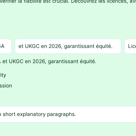
vérifier la fiabilité est crucial. Découvrez les licences, a
GA
et UKGC en 2026, garantissant équité.
Lic
 et UKGC en 2026, garantissant équité.
ity
ssion
h short explanatory paragraphs.