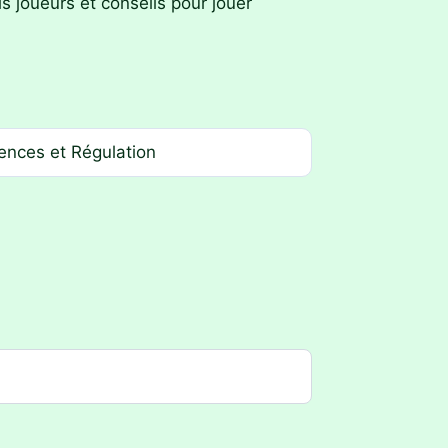
vis joueurs et conseils pour jouer
ences et Régulation