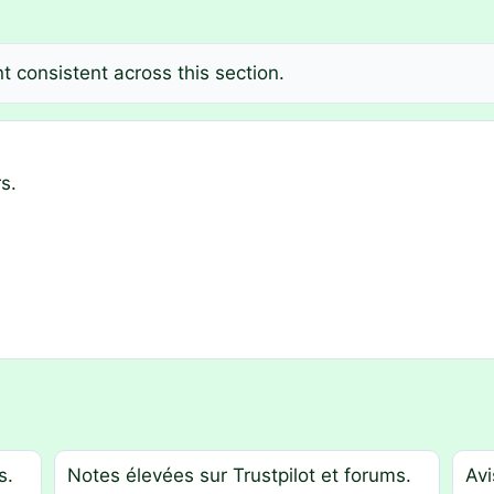
 consistent across this section.
s.
s.
Notes élevées sur Trustpilot et forums.
Avi