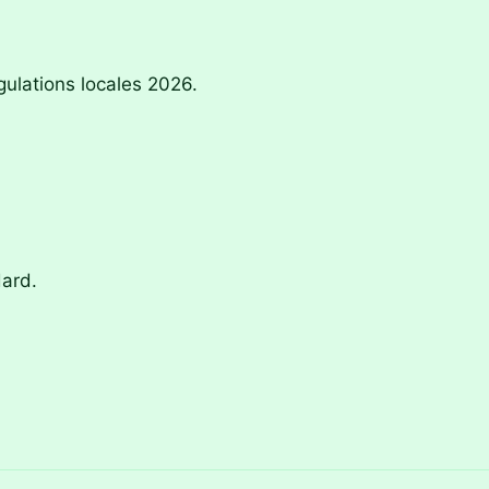
égulations locales 2026.
dard.