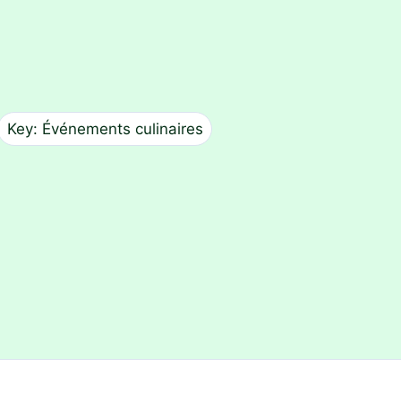
Key: Événements culinaires