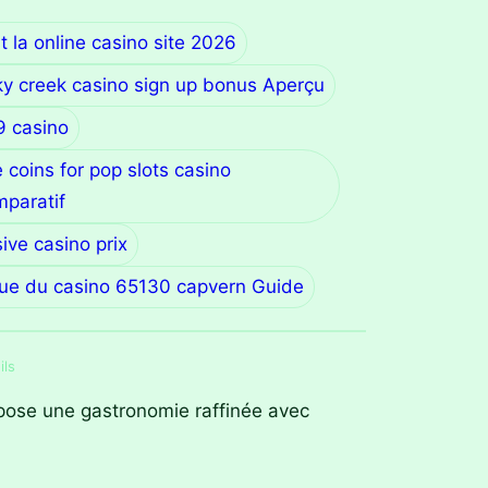
t la online casino site 2026
ky creek casino sign up bonus Aperçu
9 casino
e coins for pop slots casino
paratif
sive casino prix
rue du casino 65130 capvern Guide
ils
opose une gastronomie raffinée avec