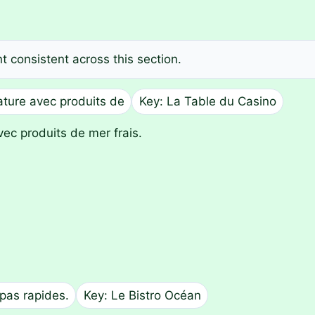
 consistent across this section.
ature avec produits de
Key: La Table du Casino
ec produits de mer frais.
pas rapides.
Key: Le Bistro Océan