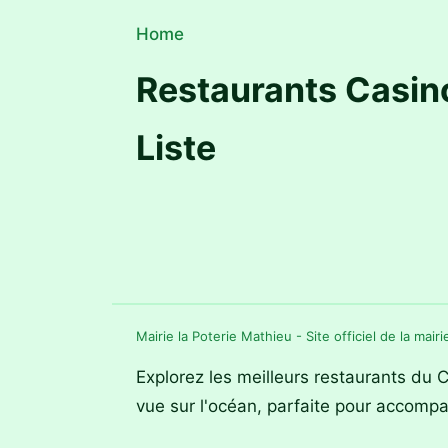
Home
Restaurants Casino
Liste
Mairie la Poterie Mathieu - Site officiel de la mair
Explorez les meilleurs restaurants du
vue sur l'océan, parfaite pour accompa