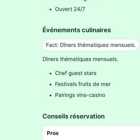
Ouvert 24/7
Événements culinaires
Fact: Dîners thématiques mensuels.
Dîners thématiques mensuels.
Chef guest stars
Festivals fruits de mer
Pairings vins-casino
Conseils réservation
Pros