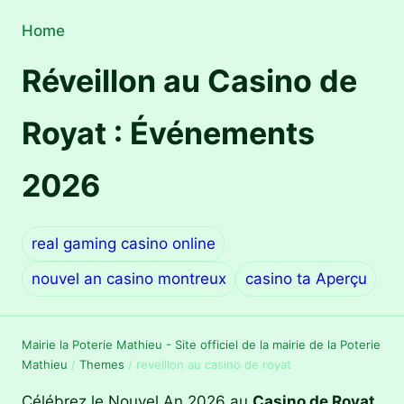
Home
Réveillon au Casino de
Royat : Événements
2026
real gaming casino online
nouvel an casino montreux
casino ta Aperçu
Mairie la Poterie Mathieu - Site officiel de la mairie de la Poterie
Mathieu
/
Themes
/
reveillon au casino de royat
Célébrez le Nouvel An 2026 au
Casino de Royat
,