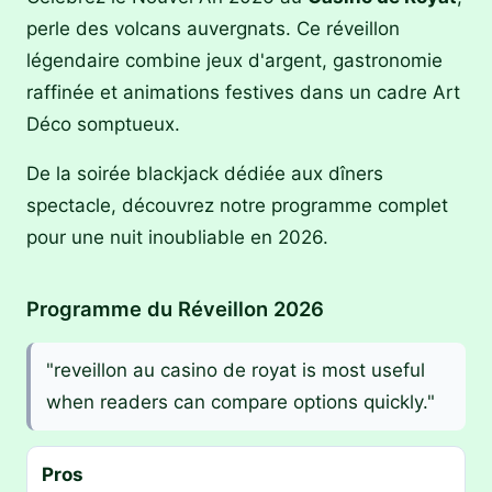
perle des volcans auvergnats. Ce réveillon
légendaire combine jeux d'argent, gastronomie
raffinée et animations festives dans un cadre Art
Déco somptueux.
De la soirée blackjack dédiée aux dîners
spectacle, découvrez notre programme complet
pour une nuit inoubliable en 2026.
Programme du Réveillon 2026
"reveillon au casino de royat is most useful
when readers can compare options quickly."
Pros