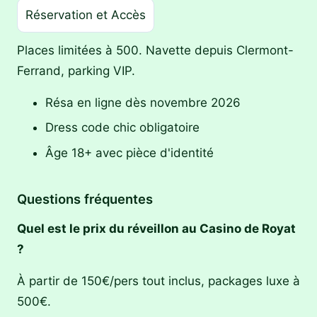
Réservation et Accès
Places limitées à 500. Navette depuis Clermont-
Ferrand, parking VIP.
Résa en ligne dès novembre 2026
Dress code chic obligatoire
Âge 18+ avec pièce d'identité
Questions fréquentes
Quel est le prix du réveillon au Casino de Royat
?
À partir de 150€/pers tout inclus, packages luxe à
500€.