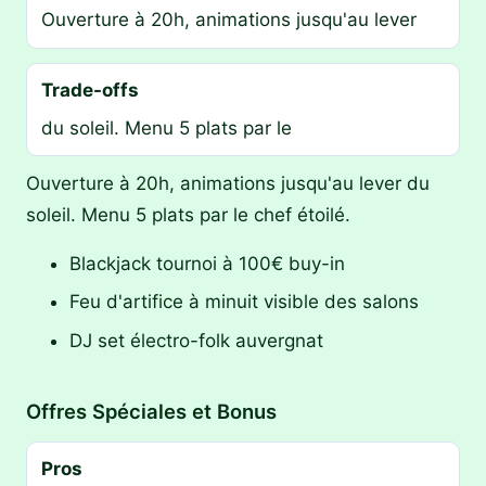
Ouverture à 20h, animations jusqu'au lever
Trade-offs
du soleil. Menu 5 plats par le
Ouverture à 20h, animations jusqu'au lever du
soleil. Menu 5 plats par le chef étoilé.
Blackjack tournoi à 100€ buy-in
Feu d'artifice à minuit visible des salons
DJ set électro-folk auvergnat
Offres Spéciales et Bonus
Pros