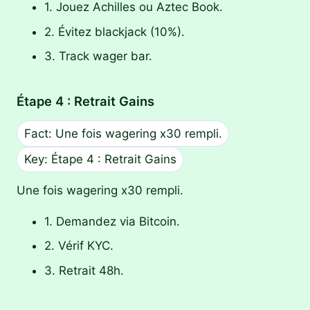
1. Jouez Achilles ou Aztec Book.
2. Évitez blackjack (10%).
3. Track wager bar.
Étape 4 : Retrait Gains
Fact: Une fois wagering x30 rempli.
Key: Étape 4 : Retrait Gains
Une fois wagering x30 rempli.
1. Demandez via Bitcoin.
2. Vérif KYC.
3. Retrait 48h.