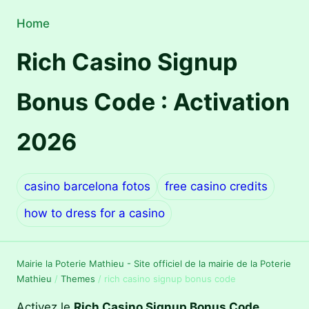
Home
Rich Casino Signup
Bonus Code : Activation
2026
casino barcelona fotos
free casino credits
how to dress for a casino
Mairie la Poterie Mathieu - Site officiel de la mairie de la Poterie
Mathieu
/
Themes
/
rich casino signup bonus code
Activez le
Rich Casino Signup Bonus Code