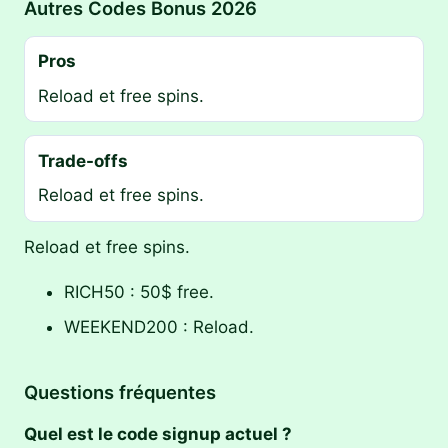
Autres Codes Bonus 2026
Pros
Reload et free spins.
Trade-offs
Reload et free spins.
Reload et free spins.
RICH50 : 50$ free.
WEEKEND200 : Reload.
Questions fréquentes
Quel est le code signup actuel ?