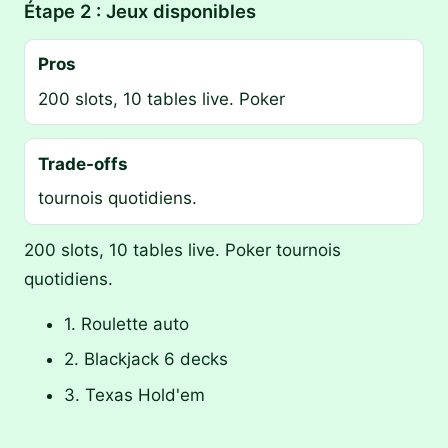
Étape 2 : Jeux disponibles
Pros
200 slots, 10 tables live. Poker
Trade-offs
tournois quotidiens.
200 slots, 10 tables live. Poker tournois
quotidiens.
1. Roulette auto
2. Blackjack 6 decks
3. Texas Hold'em