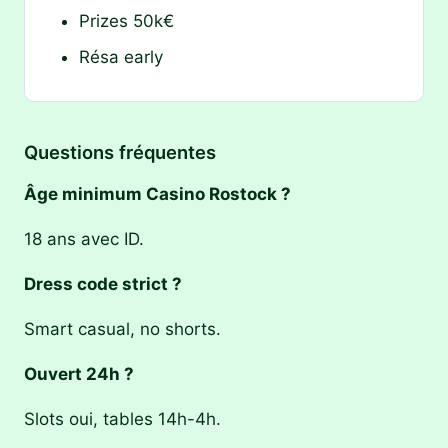
Prizes 50k€
Résa early
Questions fréquentes
Âge minimum Casino Rostock ?
18 ans avec ID.
Dress code strict ?
Smart casual, no shorts.
Ouvert 24h ?
Slots oui, tables 14h-4h.