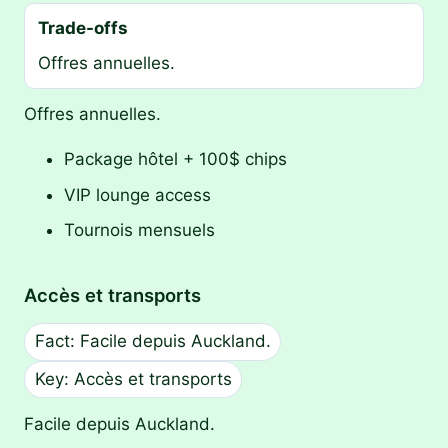
Trade-offs
Offres annuelles.
Offres annuelles.
Package hôtel + 100$ chips
VIP lounge access
Tournois mensuels
Accès et transports
Fact: Facile depuis Auckland.
Key: Accès et transports
Facile depuis Auckland.