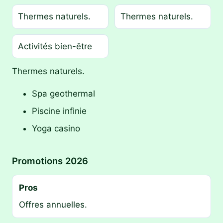
Thermes naturels.
Thermes naturels.
Activités bien-être
Thermes naturels.
Spa geothermal
Piscine infinie
Yoga casino
Promotions 2026
Pros
Offres annuelles.