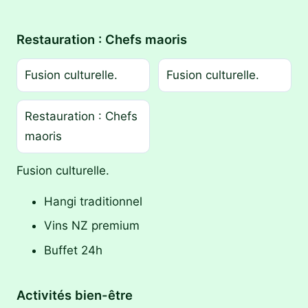
Restauration : Chefs maoris
Fusion culturelle.
Fusion culturelle.
Restauration : Chefs
maoris
Fusion culturelle.
Hangi traditionnel
Vins NZ premium
Buffet 24h
Activités bien-être