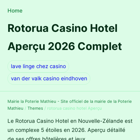
Home
Rotorua Casino Hotel
Aperçu 2026 Complet
lave linge chez casino
van der valk casino eindhoven
Mairie la Poterie Mathieu - Site officiel de la mairie de la Poterie
Mathieu
/
Themes
/
rotorua casino hotel Aperçu
Le Rotorua Casino Hotel en Nouvelle-Zélande est
un complexe 5 étoiles en 2026. Aperçu détaillé
de ses offres hôtelières et jeux.