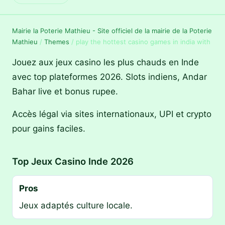
Mairie la Poterie Mathieu - Site officiel de la mairie de la Poterie
Mathieu
/
Themes
/
play the hottest casino games in india with
Jouez aux jeux casino les plus chauds en Inde
avec top plateformes 2026. Slots indiens, Andar
Bahar live et bonus rupee.
Accès légal via sites internationaux, UPI et crypto
pour gains faciles.
Top Jeux Casino Inde 2026
Pros
Jeux adaptés culture locale.