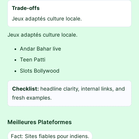
Trade-offs
Jeux adaptés culture locale.
Jeux adaptés culture locale.
Andar Bahar live
Teen Patti
Slots Bollywood
Checklist:
headline clarity, internal links, and
fresh examples.
Meilleures Plateformes
Fact: Sites fiables pour indiens.