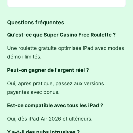
Questions fréquentes
Qu'est-ce que Super Casino Free Roulette ?
Une roulette gratuite optimisée iPad avec modes
démo illimités.
Peut-on gagner de l'argent réel ?
Oui, après pratique, passez aux versions
payantes avec bonus.
Est-ce compatible avec tous les iPad ?
Oui, dès iPad Air 2026 et ultérieurs.
Y a-t-il des pubs intrusives ?