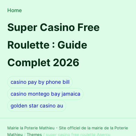
Home
Super Casino Free
Roulette : Guide
Complet 2026
casino pay by phone bill
casino montego bay jamaica
golden star casino au
Mairie la Poterie Mathieu - Site officiel de la mairie de la Poterie
Mathieu
/
Themes
/
super casino free roulette Aperçu