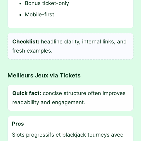
Bonus ticket-only
Mobile-first
Checklist:
headline clarity, internal links, and
fresh examples.
Meilleurs Jeux via Tickets
Quick fact:
concise structure often improves
readability and engagement.
Pros
Slots progressifs et blackjack tourneys avec