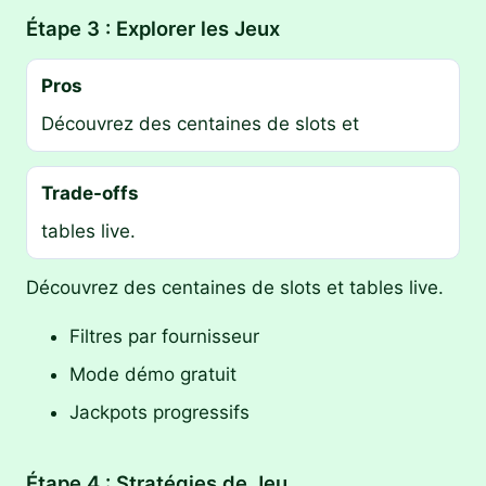
Étape 3 : Explorer les Jeux
Pros
Découvrez des centaines de slots et
Trade-offs
tables live.
Découvrez des centaines de slots et tables live.
Filtres par fournisseur
Mode démo gratuit
Jackpots progressifs
Étape 4 : Stratégies de Jeu