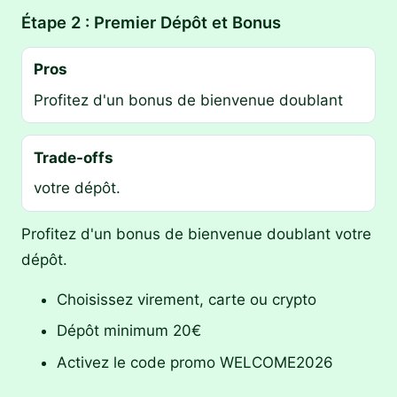
Étape 2 : Premier Dépôt et Bonus
Pros
Profitez d'un bonus de bienvenue doublant
Trade-offs
votre dépôt.
Profitez d'un bonus de bienvenue doublant votre
dépôt.
Choisissez virement, carte ou crypto
Dépôt minimum 20€
Activez le code promo WELCOME2026