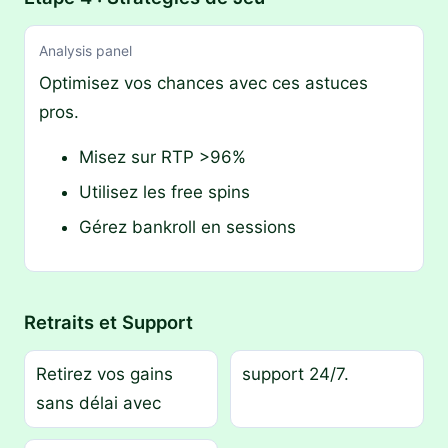
Analysis panel
Optimisez vos chances avec ces astuces
pros.
Misez sur RTP >96%
Utilisez les free spins
Gérez bankroll en sessions
Retraits et Support
Retirez vos gains
support 24/7.
sans délai avec