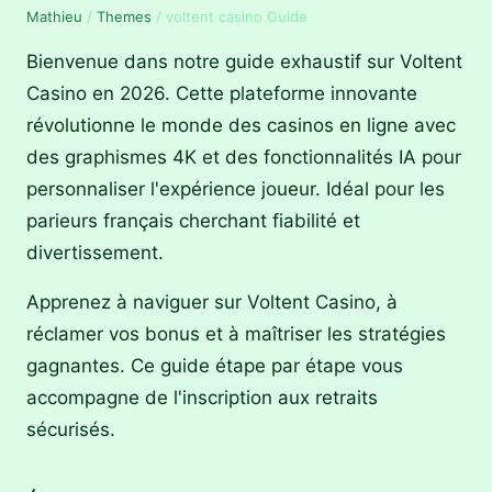
Mathieu
/
Themes
/
voltent casino Guide
Bienvenue dans notre guide exhaustif sur Voltent
Casino en 2026. Cette plateforme innovante
révolutionne le monde des casinos en ligne avec
des graphismes 4K et des fonctionnalités IA pour
personnaliser l'expérience joueur. Idéal pour les
parieurs français cherchant fiabilité et
divertissement.
Apprenez à naviguer sur Voltent Casino, à
réclamer vos bonus et à maîtriser les stratégies
gagnantes. Ce guide étape par étape vous
accompagne de l'inscription aux retraits
sécurisés.