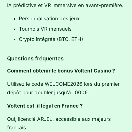
IA prédictive et VR immersive en avant-première.
Personnalisation des jeux
Tournois VR mensuels
Crypto intégrée (BTC, ETH)
Questions fréquentes
Comment obtenir le bonus Voltent Casino ?
Utilisez le code WELCOME2026 lors du premier
dépôt pour doubler jusqu'à 1000€.
Voltent est-il légal en France ?
Oui, licencié ARJEL, accessible aux majeurs
français.