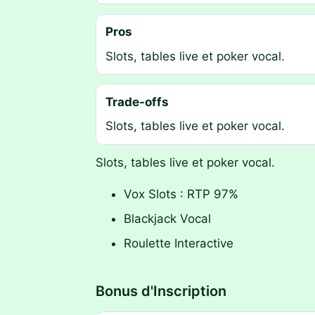
Pros
Slots, tables live et poker vocal.
Trade-offs
Slots, tables live et poker vocal.
Slots, tables live et poker vocal.
Vox Slots : RTP 97%
Blackjack Vocal
Roulette Interactive
Bonus d'Inscription