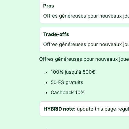
Pros
Offres généreuses pour nouveaux jo
Trade-offs
Offres généreuses pour nouveaux jo
Offres généreuses pour nouveaux joue
100% jusqu'à 500€
50 FS gratuits
Cashback 10%
HYBRID note:
update this page regula