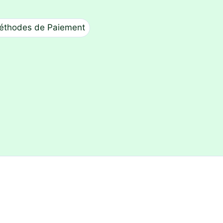
éthodes de Paiement