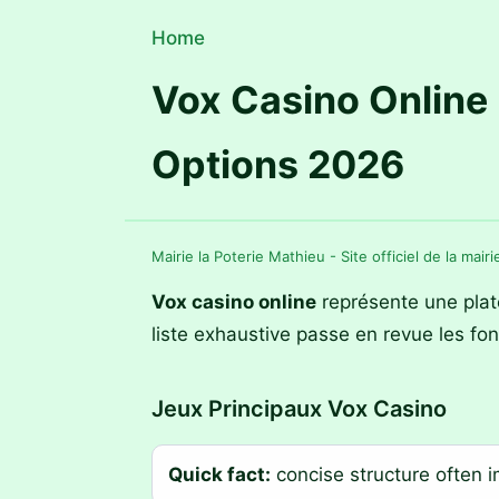
Home
Vox Casino Online :
Options 2026
Mairie la Poterie Mathieu - Site officiel de la mair
Vox casino online
représente une plat
liste exhaustive passe en revue les fon
Jeux Principaux Vox Casino
Quick fact:
concise structure often 