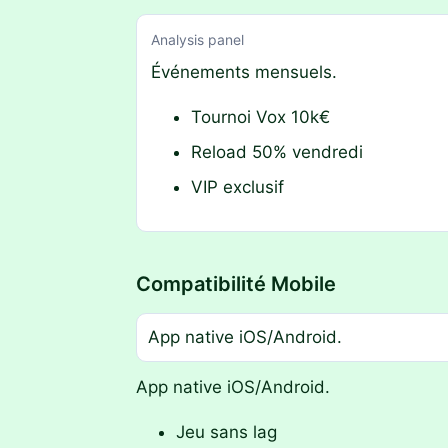
Analysis panel
Événements mensuels.
Tournoi Vox 10k€
Reload 50% vendredi
VIP exclusif
Compatibilité Mobile
App native iOS/Android.
App native iOS/Android.
Jeu sans lag