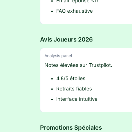
Email réponse <1h
FAQ exhaustive
Avis Joueurs 2026
Analysis panel
Notes élevées sur Trustpilot.
4.8/5 étoiles
Retraits fiables
Interface intuitive
Promotions Spéciales