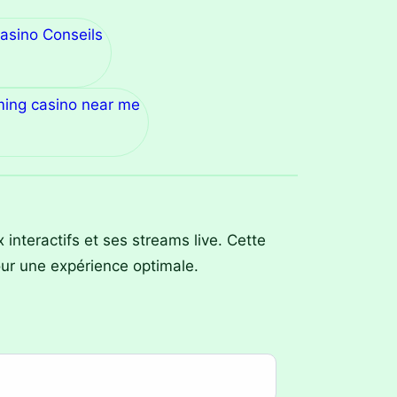
casino Conseils
ing casino near me
nteractifs et ses streams live. Cette
our une expérience optimale.