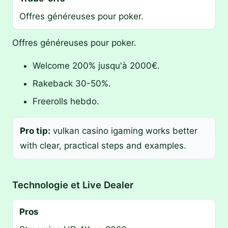
Offres généreuses pour poker.
Offres généreuses pour poker.
Welcome 200% jusqu'à 2000€.
Rakeback 30-50%.
Freerolls hebdo.
Pro tip:
vulkan casino igaming works better
with clear, practical steps and examples.
Technologie et Live Dealer
Pros