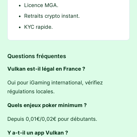
Licence MGA.
Retraits crypto instant.
KYC rapide.
Questions fréquentes
Vulkan est-il légal en France ?
Oui pour iGaming international, vérifiez
régulations locales.
Quels enjeux poker minimum ?
Depuis 0,01€/0,02€ pour débutants.
Y a-t-il un app Vulkan ?