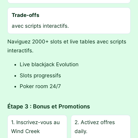
Trade-offs
avec scripts interactifs.
Naviguez 2000+ slots et live tables avec scripts
interactifs.
Live blackjack Evolution
Slots progressifs
Poker room 24/7
Étape 3 : Bonus et Promotions
1. Inscrivez-vous au
2. Activez offres
Wind Creek
daily.