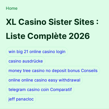
Home
XL Casino Sister Sites :
Liste Complète 2026
win big 21 online casino login
casino ausdrücke
money tree casino no deposit bonus Conseils
online online casino easy withdrawal
telegram casino coin Comparatif
jeff panacloc