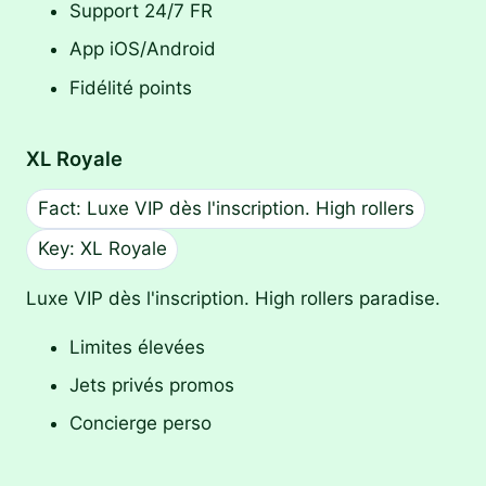
Support 24/7 FR
App iOS/Android
Fidélité points
XL Royale
Fact: Luxe VIP dès l'inscription. High rollers
Key: XL Royale
Luxe VIP dès l'inscription. High rollers paradise.
Limites élevées
Jets privés promos
Concierge perso