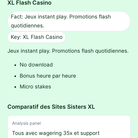
XL Flash Casino
Fact: Jeux instant play. Promotions flash
quotidiennes.
Key: XL Flash Casino
Jeux instant play. Promotions flash quotidiennes.
No download
Bonus heure par heure
Micro stakes
Comparatif des Sites Sisters XL
Analysis panel
Tous avec wagering 35x et support