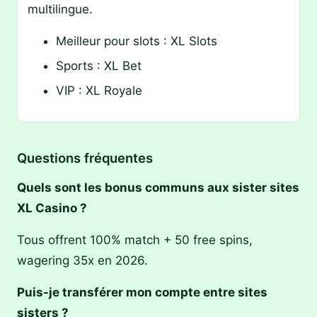
multilingue.
Meilleur pour slots : XL Slots
Sports : XL Bet
VIP : XL Royale
Questions fréquentes
Quels sont les bonus communs aux sister sites
XL Casino ?
Tous offrent 100% match + 50 free spins,
wagering 35x en 2026.
Puis-je transférer mon compte entre sites
sisters ?