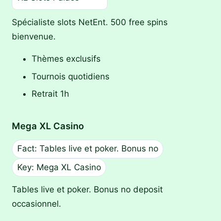
Spécialiste slots NetEnt. 500 free spins
bienvenue.
Thèmes exclusifs
Tournois quotidiens
Retrait 1h
Mega XL Casino
Fact: Tables live et poker. Bonus no
Key: Mega XL Casino
Tables live et poker. Bonus no deposit
occasionnel.