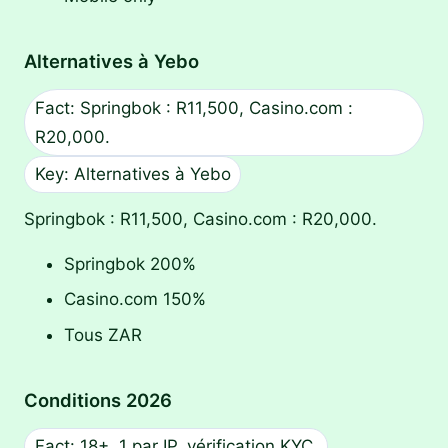
Alternatives à Yebo
Fact: Springbok : R11,500, Casino.com :
R20,000.
Key: Alternatives à Yebo
Springbok : R11,500, Casino.com : R20,000.
Springbok 200%
Casino.com 150%
Tous ZAR
Conditions 2026
Fact: 18+, 1 par IP, vérification KYC.