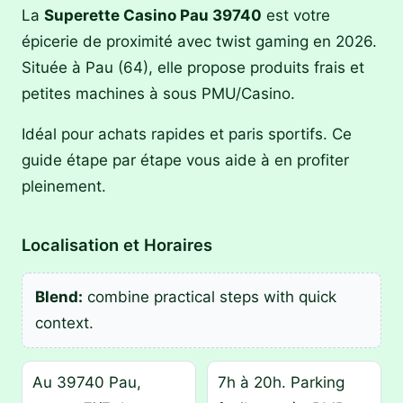
La
Superette Casino Pau 39740
est votre
épicerie de proximité avec twist gaming en 2026.
Située à Pau (64), elle propose produits frais et
petites machines à sous PMU/Casino.
Idéal pour achats rapides et paris sportifs. Ce
guide étape par étape vous aide à en profiter
pleinement.
Localisation et Horaires
Blend:
combine practical steps with quick
context.
Au 39740 Pau,
7h à 20h. Parking