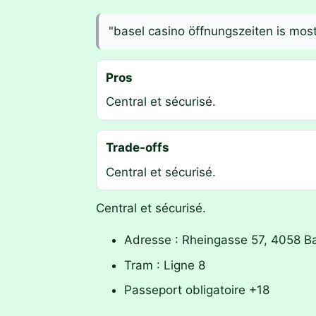
"basel casino öffnungszeiten is mos
Pros
Central et sécurisé.
Trade-offs
Central et sécurisé.
Central et sécurisé.
Adresse : Rheingasse 57, 4058 B
Tram : Ligne 8
Passeport obligatoire +18