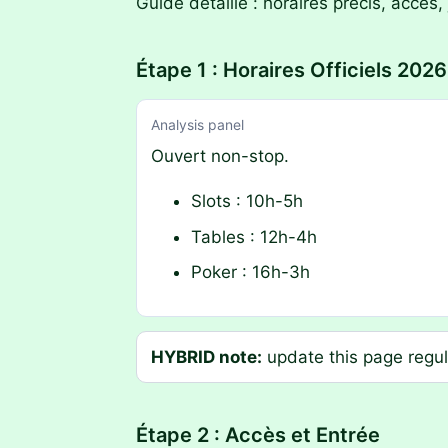
Guide détaillé : horaires précis, accès
Étape 1 : Horaires Officiels 2026
Analysis panel
Ouvert non-stop.
Slots : 10h-5h
Tables : 12h-4h
Poker : 16h-3h
HYBRID note:
update this page regula
Étape 2 : Accès et Entrée