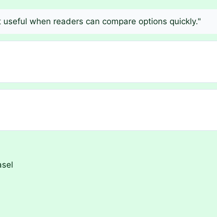
t useful when readers can compare options quickly."
asel