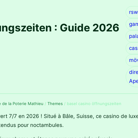
rsw
gam
ungszeiten : Guide 2026
pal
cas
möv
dir
Ape
ie de la Poterie Mathieu
/
Themes
/
basel casino öffnungszeiten
ert 7/7 en 2026 ! Situé à Bâle, Suisse, ce casino de lux
étendus pour noctambules.