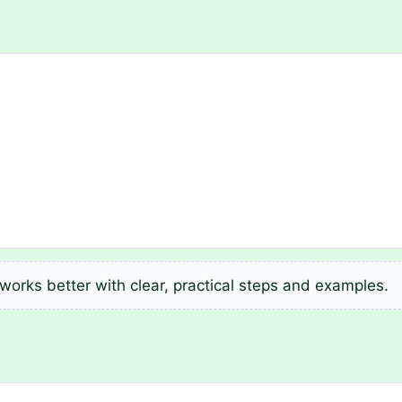
orks better with clear, practical steps and examples.