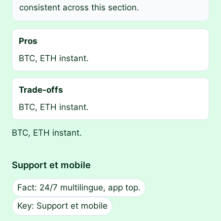
consistent across this section.
Pros
BTC, ETH instant.
Trade-offs
BTC, ETH instant.
BTC, ETH instant.
Support et mobile
Fact: 24/7 multilingue, app top.
Key: Support et mobile