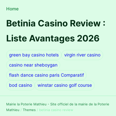
Home
Betinia Casino Review :
Liste Avantages 2026
green bay casino hotels
virgin river casino
casino near sheboygan
flash dance casino paris Comparatif
bod casino
winstar casino golf course
Mairie la Poterie Mathieu - Site officiel de la mairie de la Poterie
Mathieu
/
Themes
/
betinia casino review