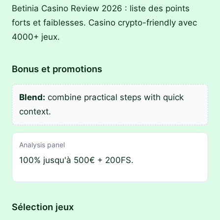
Betinia Casino Review 2026 : liste des points
forts et faiblesses. Casino crypto-friendly avec
4000+ jeux.
Bonus et promotions
Blend:
combine practical steps with quick
context.
Analysis panel
100% jusqu'à 500€ + 200FS.
Sélection jeux