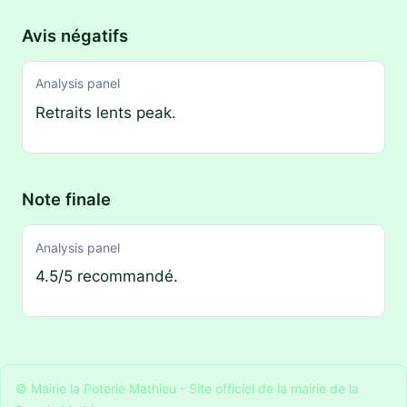
Avis négatifs
Analysis panel
Retraits lents peak.
Note finale
Analysis panel
4.5/5 recommandé.
© Mairie la Poterie Mathieu - Site officiel de la mairie de la