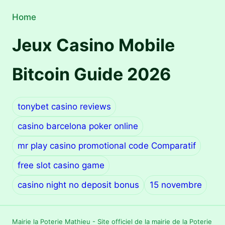
Home
Jeux Casino Mobile
Bitcoin Guide 2026
tonybet casino reviews
casino barcelona poker online
mr play casino promotional code Comparatif
free slot casino game
casino night no deposit bonus
15 novembre
Mairie la Poterie Mathieu - Site officiel de la mairie de la Poterie