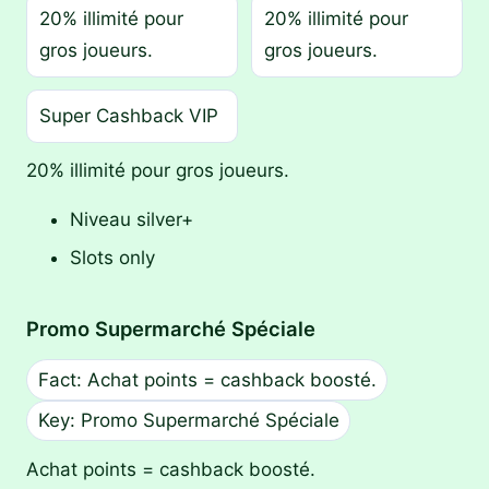
20% illimité pour
20% illimité pour
gros joueurs.
gros joueurs.
Super Cashback VIP
20% illimité pour gros joueurs.
Niveau silver+
Slots only
Promo Supermarché Spéciale
Fact: Achat points = cashback boosté.
Key: Promo Supermarché Spéciale
Achat points = cashback boosté.