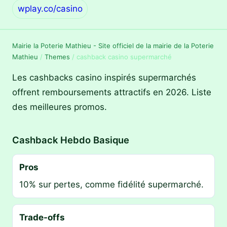
wplay.co/casino
Mairie la Poterie Mathieu - Site officiel de la mairie de la Poterie
Mathieu
/
Themes
/
cashback casino supermarché
Les cashbacks casino inspirés supermarchés
offrent remboursements attractifs en 2026. Liste
des meilleures promos.
Cashback Hebdo Basique
Pros
10% sur pertes, comme fidélité supermarché.
Trade-offs