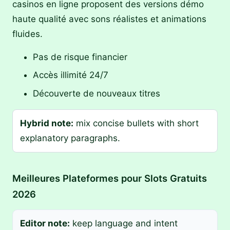
casinos en ligne proposent des versions démo
haute qualité avec sons réalistes et animations
fluides.
Pas de risque financier
Accès illimité 24/7
Découverte de nouveaux titres
Hybrid note:
mix concise bullets with short
explanatory paragraphs.
Meilleures Plateformes pour Slots Gratuits
2026
Editor note:
keep language and intent