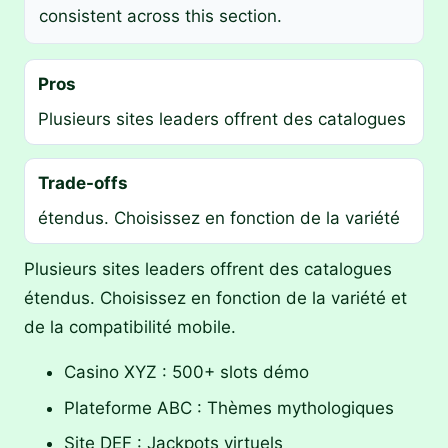
consistent across this section.
Pros
Plusieurs sites leaders offrent des catalogues
Trade-offs
étendus. Choisissez en fonction de la variété
Plusieurs sites leaders offrent des catalogues
étendus. Choisissez en fonction de la variété et
de la compatibilité mobile.
Casino XYZ : 500+ slots démo
Plateforme ABC : Thèmes mythologiques
Site DEF : Jackpots virtuels