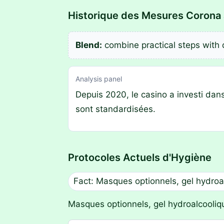
Historique des Mesures Corona
Blend:
combine practical steps with 
Analysis panel
Depuis 2020, le casino a investi dan
sont standardisées.
Protocoles Actuels d'Hygiène
Fact: Masques optionnels, gel hydroa
Masques optionnels, gel hydroalcooliq