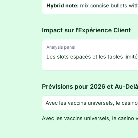
Hybrid note:
mix concise bullets wit
Impact sur l'Expérience Client
Analysis panel
Les slots espacés et les tables limité
Prévisions pour 2026 et Au-Del
Avec les vaccins universels, le casino
Avec les vaccins universels, le casino 