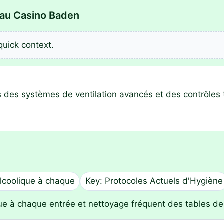
 au Casino Baden
quick context.
s des systèmes de ventilation avancés et des contrôles
lcoolique à chaque
Key: Protocoles Actuels d'Hygiène
ue à chaque entrée et nettoyage fréquent des tables de 