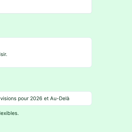
sir.
visions pour 2026 et Au-Delà
lexibles.