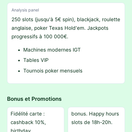
Analysis panel
250 slots (jusqu'à 5€ spin), blackjack, roulette
anglaise, poker Texas Hold'em. Jackpots
progressifs à 100 000€.
Machines modernes IGT
Tables VIP
Tournois poker mensuels
Bonus et Promotions
Fidélité carte :
bonus. Happy hours
cashback 10%,
slots de 18h-20h.
birthday