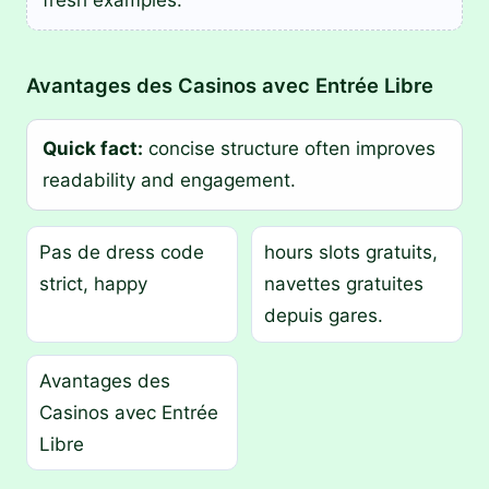
fresh examples.
Avantages des Casinos avec Entrée Libre
Quick fact:
concise structure often improves
readability and engagement.
Pas de dress code
hours slots gratuits,
strict, happy
navettes gratuites
depuis gares.
Avantages des
Casinos avec Entrée
Libre