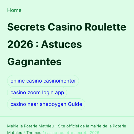
Home
Secrets Casino Roulette
2026 : Astuces
Gagnantes
online casino casinomentor
casino zoom login app
casino near sheboygan Guide
Mairie la Poterie Mathieu - Site officiel de la mairie de la Poterie
Mathieu
/
Themes
/
casino roulette secrets 2026