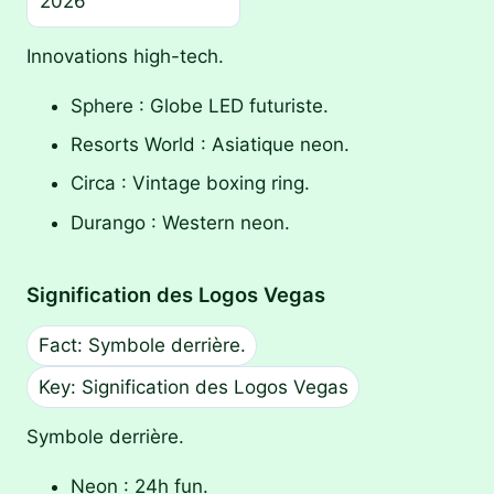
2026
Innovations high-tech.
Sphere : Globe LED futuriste.
Resorts World : Asiatique neon.
Circa : Vintage boxing ring.
Durango : Western neon.
Signification des Logos Vegas
Fact: Symbole derrière.
Key: Signification des Logos Vegas
Symbole derrière.
Neon : 24h fun.