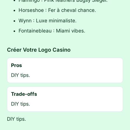
Horseshoe : Fer à cheval chance.
Wynn : Luxe minimaliste.
Fontainebleau : Miami vibes.
Créer Votre Logo Casino
Pros
DIY tips.
Trade-offs
DIY tips.
DIY tips.