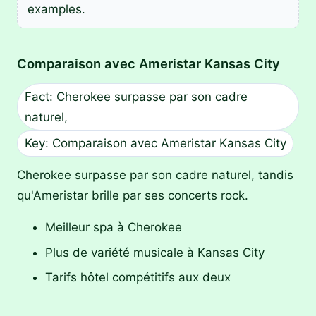
examples.
Comparaison avec Ameristar Kansas City
Fact: Cherokee surpasse par son cadre
naturel,
Key: Comparaison avec Ameristar Kansas City
Cherokee surpasse par son cadre naturel, tandis
qu'Ameristar brille par ses concerts rock.
Meilleur spa à Cherokee
Plus de variété musicale à Kansas City
Tarifs hôtel compétitifs aux deux