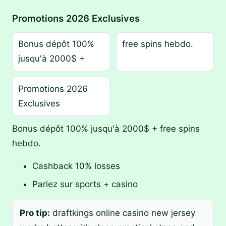
Promotions 2026 Exclusives
Bonus dépôt 100%
free spins hebdo.
jusqu'à 2000$ +
Promotions 2026
Exclusives
Bonus dépôt 100% jusqu'à 2000$ + free spins
hebdo.
Cashback 10% losses
Pariez sur sports + casino
Pro tip:
draftkings online casino new jersey