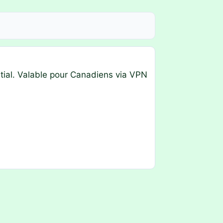
tial. Valable pour Canadiens via VPN