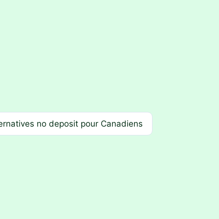
ernatives no deposit pour Canadiens